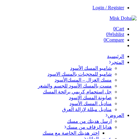
Login / Register
0
Cart
0
Wishlist
0
Compare
الرئيسية
المتجر
ﺷﺎﻣﺒﻮ اﻟﻤﺴﻚ اﻷﺳﻮد
شامبو للمحجبات بالمسك الاسود
ﻣﺴﻚ اﻟﻐﺰال – اﻟﻤﺴﻚاﻷﺳﻮد
ﻣﺴﺖ ﺑﺎﻟﻤﺴﻚ اﻷﺳﻮد ﻟﻠﺠﺴﻢ واﻟﺸﻌر
جل استحمام كريمي برائحة المسك
صابونة المسك الاسود
مناديل المسك الأسود
مناديل مبللة لإزالة العرق
العروض
ارسل هديتك من مسك
هدايا الزفاف من مسك
اختر هديتك الخاصة مع مسك
عرض العائلة